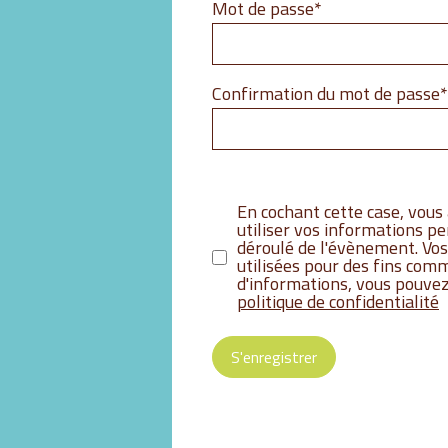
Champ
Mot de passe
*
obligatoire
Champ
Confirmation du mot de passe
*
obligatoire
Champ
obligatoire
Conditions
*
En cochant cette case, vous 
utiliser vos informations p
déroulé de l'évènement. Vo
utilisées pour des fins comm
d'informations, vous pouvez
politique de confidentialité
S'enregistrer