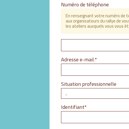
Numéro de téléphone
En renseignant votre numéro de 
aux organisateurs du rallye de vou
les ateliers auxquels vous vous ête
Champ
Adresse e-mail.
*
obligatoire
Situation professionnelle
Champ
Identifiant
*
obligatoire