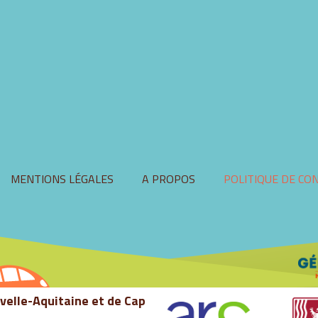
Aller
MENTIONS LÉGALES
A PROPOS
POLITIQUE DE CO
au
contenu
velle-Aquitaine et de Cap